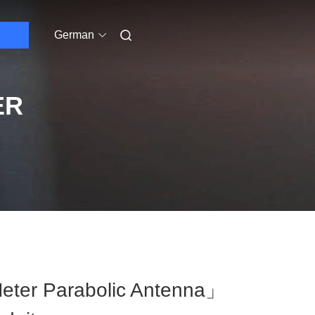
German
ER
eter Parabolic Antenna」